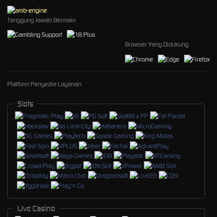
Tanggung Jawab Bermain
Browser Yang Didukung
Platform Penyedia Layanan
Slots
Live Casino