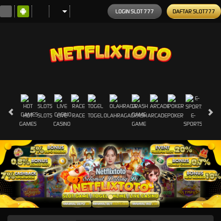
LOGIN SLOT 777
DAFTAR SLOT777
HOT
SLOTS
LIVE
RACE
TOGEL
OLAHRAGA
CRASH
ARCADE
POKER
E-
SABUN
GAMES
CASINO
GAME
SPORTS
AYAM